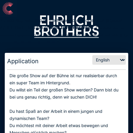
To add this web app to the home screen open the browser
option menu and tap on
Add to homescreen
.
The menu can be
accessed by pressing the menu hardware button if your device has one, or by
tapping the top right menu icon
icon
.
Application
Die große Show auf der Bühne ist nur realisierbar durch
ein super Team im Hintergrund.
Du willst ein Teil der großen Show werden? Dann bist du
bei uns genau richtig, denn wir suchen DICH!
Du hast Spaß an der Arbeit in einem jungen und
dynamischen Team?
Du möchtest mit deiner Arbeit etwas bewegen und
Menschen glücklich machen?